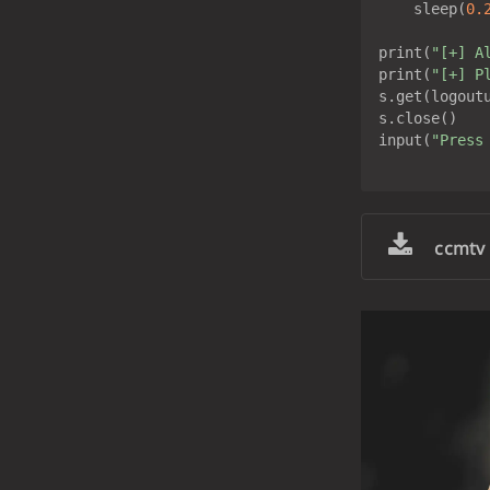
    sleep(
0.
print(
"[+] A
print(
"[+] P
s.get(logoutu
s.close()

input(
"Press
ccmt