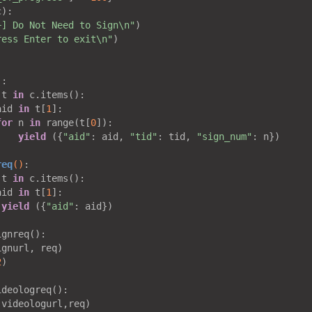
):

+] Do Not Need to Sign\n"
)

ress Enter to exit\n"
)

)
:
 t 
in
 c.items():

aid 
in
 t[
1
]:

for
 n 
in
 range(t[
0
]):

yield
 ({
"aid"
: aid, 
"tid"
: tid, 
"sign_num"
: n})

req
()
:
 t 
in
 c.items():

aid 
in
 t[
1
]:

yield
 ({
"aid"
: aid})

gnreq():

gnurl, req)

2
)

ideologreq():

videologurl,req)
