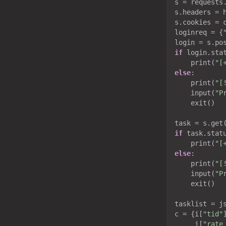
s = requests.
s.headers = h
s.cookies = c
loginreq = {
if
 login.sta
    print(
"[
else
:

    print(
"[
    input(
"P
    exit()

if
 task.stat
    print(
"[
else
:

    print(
"[
    input(
"P
    exit()

tasklist = js
c = {i[
"tid"
     i[
"rate