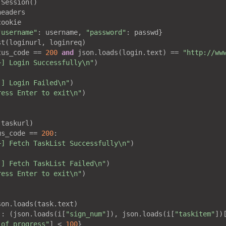
Session()

eaders

ookie

"username"
: username, 
"password"
: passwd}

tus_code == 
200
and
 json.loads(login.text) == 
"http://ww
+] Login Successfully\n"
!] Login Failed\n"
)

ress Enter to exit\n"
)

us_code == 
200
:

+] Fetch TaskList Successfully\n"
!] Fetch TaskList Failed\n"
)

ress Enter to exit\n"
)

on.loads(task.text)

]: (json.loads(i[
"sign_num"
]), json.loads(i[
"taskitem"
])
_of_progress"
] < 
100