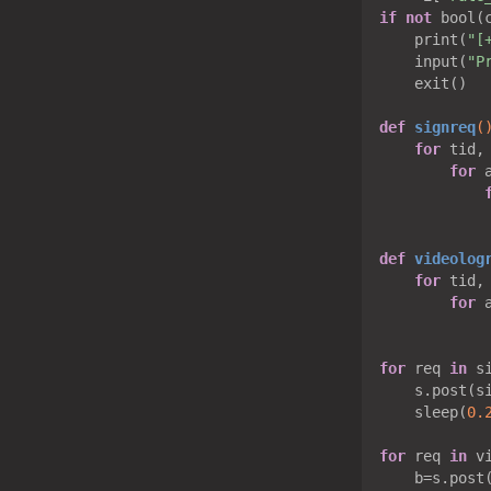
if
not
 bool(c
    print(
"[
    input(
"P
    exit()

def
signreq
(
for
 tid,
for
 
def
videolog
for
 tid,
for
 
for
 req 
in
 si
    s.post(si
    sleep(
0.
for
 req 
in
 v
    b=s.post(