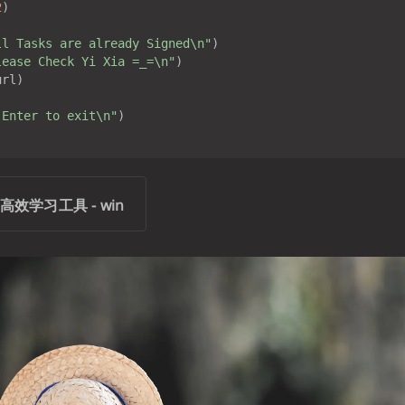
2
)

ll Tasks are already Signed\n"
)

lease Check Yi Xia =_=\n"
)

rl)

 Enter to exit\n"
)

v 高效学习工具 - win