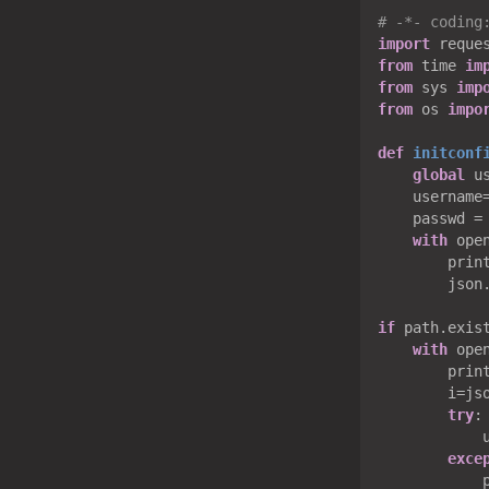
# -*- coding
import
from
 time 
im
from
 sys 
imp
from
 os 
impo
def
initconf
global
 u
    username
    passwd =
with
 ope
        prin
        json
if
 path.exis
with
 ope
        prin
        i=jso
try
:

            
exce
            