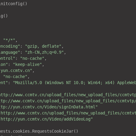
g()

: 
"*/*"
,

encoding"
: 
"gzip, deflate"
,

language"
: 
"zh-CN,zh;q=0.9"
,

ontrol"
: 
"no-cache"
,

ion"
: 
"keep-alive"
,

"yun.ccmtv.cn"
,

: 
"no-cache"
,

ent"
: 
"Mozilla/5.0 (Windows NT 10.0; Win64; x64) AppleWe
http://www.ccmtv.cn/upload_files/new_upload_files/ccmtvt
ttp://www.ccmtv.cn/upload_files/new_upload_files/ccmtvtp
ttp://yun.ccmtv.cn/Video/signInData.html"
"http://www.ccmtv.cn/upload_files/new_upload_files/ccmtv
"http://yun.ccmtv.cn/Video/addVideoLog"
ests.cookies.RequestsCookieJar()
