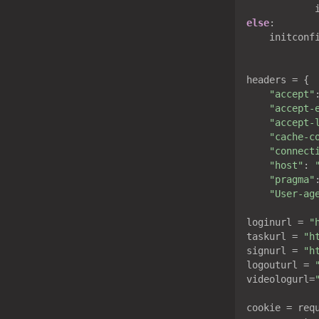
else
:

    initconfi
headers = {

"accept"
"accept-
"accept-
"cache-c
"connect
"host"
: 
"pragma"
"User-ag
loginurl = 
"
taskurl = 
"h
signurl = 
"h
logouturl = 
videologurl=
cookie = requ