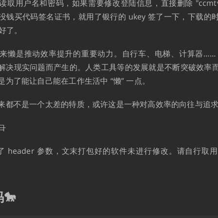
取用户名和密码，如果需要修改登陆信息，直接删除 "ccmtv.
没钱买代码签名证书，就用了银行的 ukey 签了一下，下载的
就好了。
来懒是推动效率提升的重要动力。自行车、电梯、计算器……
解决现实问题而产生的。人类工具等的发展就是不断突破效率
为了能让自己能在工作生活中 “懒” 一点。
来都不是一个太差的特质，或许这是一种对高效率的向往与追
口
2 修改了 header 参数，文末打包好的软件未进行修改。请自行
🐎