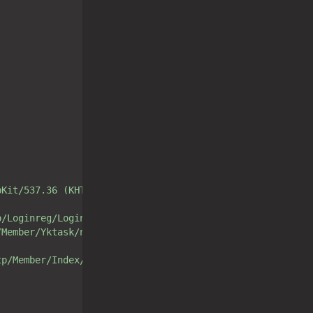
bKit/537.36 (KHTML, like Gecko) Chrome/80.0.3987.163 Saf
p/Loginreg/Login/loginCheck.html"
/Member/Yktask/noListAjax.html"
tp/Member/Index/loginout.html"