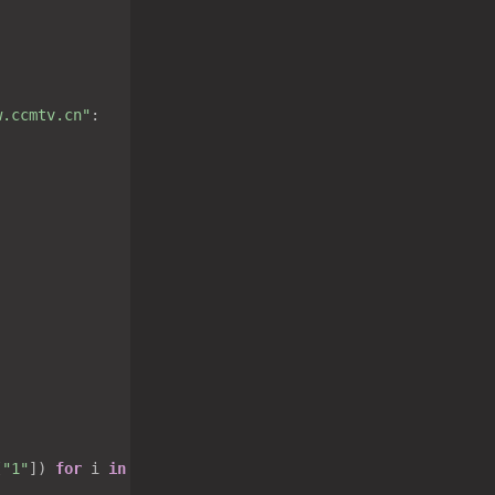
w.ccmtv.cn"
:

[
"1"
]) 
for
 i 
in
 tasklist[
"list"
] 
if