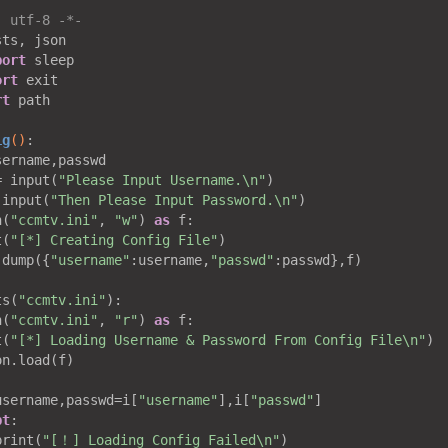
: utf-8 -*-
port
ort
rt
 path

ig
()
:
sername,passwd

= input(
"Please Input Username.\n"
)

 input(
"Then Please Input Password.\n"
)

n(
"ccmtv.ini"
, 
"w"
) 
as
 f:

t(
"[*] Creating Config File"
)

.dump({
"username"
:username,
"passwd"
:passwd},f)

ts(
"ccmtv.ini"
):

n(
"ccmtv.ini"
, 
"r"
) 
as
 f:

t(
"[*] Loading Username & Password From Config File\n"
)

n.load(f)

username,passwd=i[
"username"
],i[
"passwd"
]

pt
:

print(
"[！] Loading Config Failed\n"
)
