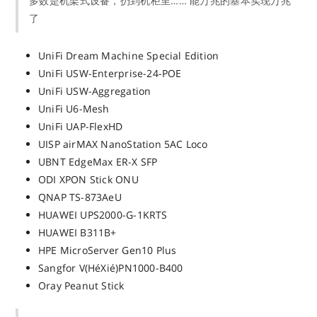
多数是机架式设备，扔到机柜里…… 能万兆的基本实现万兆
了
UniFi Dream Machine Special Edition
UniFi USW-Enterprise-24-POE
UniFi USW-Aggregation
UniFi U6-Mesh
UniFi UAP-FlexHD
UISP airMAX NanoStation 5AC Loco
UBNT EdgeMax ER-X SFP
ODI XPON Stick ONU
QNAP TS-873AeU
HUAWEI UPS2000-G-1KRTS
HUAWEI B311B+
HPE MicroServer Gen10 Plus
Sangfor V(HéXié)PN1000-B400
Oray Peanut Stick