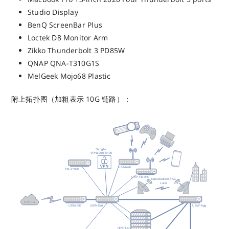
Studio Display
BenQ ScreenBar Plus
Loctek D8 Monitor Arm
Zikko Thunderbolt 3 PD85W
QNAP QNA-T310G1S
MelGeek Mojo68 Plastic
附上拓扑图（加粗表示 10G 链路）：